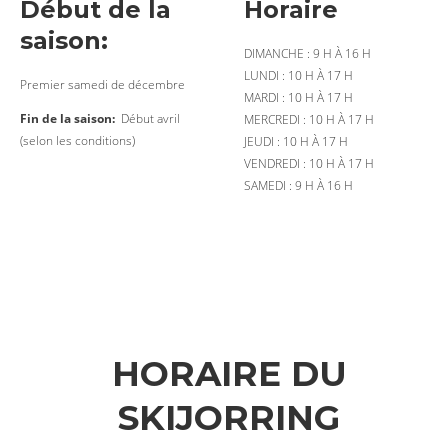
Début de la
Horaire
saison:
DIMANCHE : 9 H À 16 H
LUNDI : 10 H À 17 H
Premier samedi de décembre
MARDI : 10 H À 17 H
Fin de la saison:
Début avril
MERCREDI : 10 H À 17 H
(selon les conditions)
JEUDI : 10 H À 17 H
VENDREDI : 10 H À 17 H
SAMEDI : 9 H À 16 H
HORAIRE DU
SKIJORRING