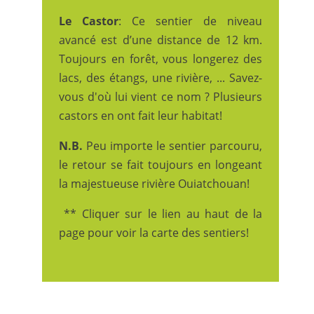
Le Castor
: Ce sentier de niveau
avancé est d’une distance de 12 km.
Toujours en forêt, vous longerez des
lacs, des étangs, une rivière, ... Savez-
vous d'où lui vient ce nom ? Plusieurs
castors en ont fait leur habitat!
N.B.
Peu importe le sentier parcouru,
le retour se fait toujours en longeant
la majestueuse rivière Ouiatchouan!
** Cliquer sur le lien au haut de la
page pour voir la carte des sentiers!